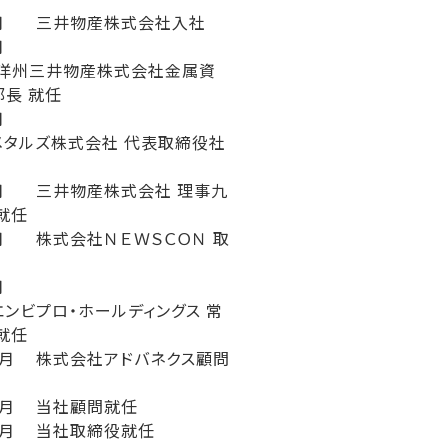
月
三井物産株式会社入社
月
大洋州三井物産株式会社金属資
長 就任
月
メタルズ株式会社 代表取締役社
月
三井物産株式会社 理事九
就任
月
株式会社ＮＥＷＳＣＯＮ 取
月
ンビプロ・ホールディングス 常
就任
0月
株式会社アドバネクス顧問
2月
当社顧問就任
2月
当社取締役就任