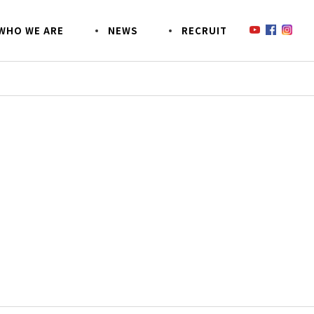
W
H
O
W
E
A
R
E
N
E
W
S
R
E
C
R
U
I
T
鈴木商会のあんなコトこんなコト
SDGsへの取り組み
SO
事業
CSR活動
EZOECO(エゾエコ)について
お客様