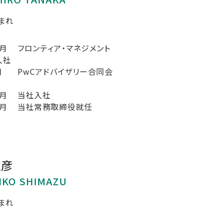
生まれ
2月
フロンティア・マネジメント
入社
月
PwCアドバイザリー合同会
1月
当社入社
1月
当社常務取締役就任
雅彦
IKO SHIMAZU
生まれ