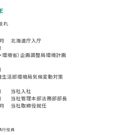
淳
E
生まれ
1月
北海道庁入庁
月
・環境省）企画調整局環境計画
月
境生活部環境局気候変動対策
月
当社入社
月
当社管理本部法務部部長
1月
当社取締役就任
執行役員