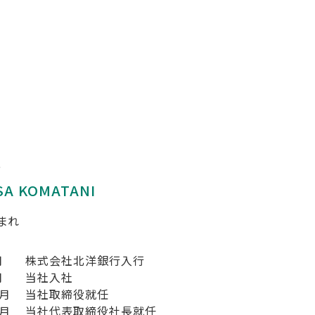
僚
SA KOMATANI
生まれ
月
株式会社北洋銀行入行
月
当社入社
0月
当社取締役就任
1月
当社代表取締役社長就任