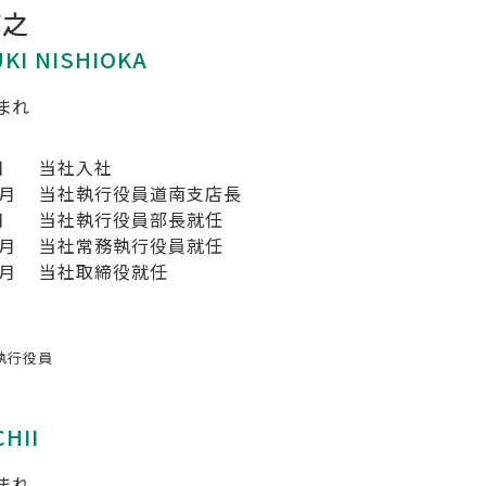
淳之
KI NISHIOKA
生まれ
月
当社入社
0月
当社執行役員道南支店長
月
当社執行役員部長就任
1月
当社常務執行役員就任
1月
当社取締役就任
執行役員
優
CHII
生まれ