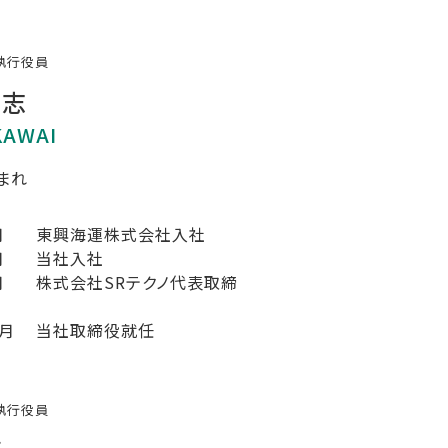
執行役員
洋志
KAWAI
生まれ
月
東興海運株式会社入社
月
当社入社
月
株式会社SRテクノ代表取締
1月
当社取締役就任
執行役員