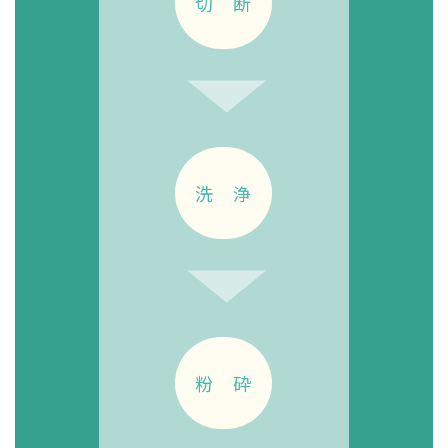
切 断
洗 浄
粉 砕