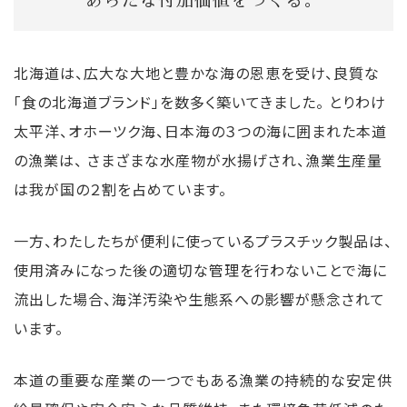
あらたな付加価値をつくる。
イ
イ
錬
サ
イ
理
北海道は、広大な大地と豊かな海の恩恵を受け、良質な
ク
ク
事
イ
ク
を
「食の北海道ブランド」を数多く築いてきました。 とりわけ
ル
ル
業
ク
ル
お
太平洋、オホーツク海、日本海の３つの海に囲まれた本道
事
事
ル)
事
考
の漁業は、 さまざまな水産物が水揚げされ、漁業生産量
は我が国の２割を占めています。
業
業
事
業
え
業
の
一方、わたしたちが便利に使っているプラスチック製品は、
使用済みになった後の適切な管理を行わないことで海に
お
流出した場合、海洋汚染や生態系への影響が懸念されて
客
います。
様
本道の重要な産業の一つでもある漁業の持続的な安定供