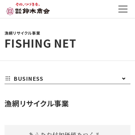
漁網リサイクル事業
FISHING NET
BUSINESS
資
家
ア
ELV(自
漁
廃
漁網リサイクル事業
源
電
ル
動
網
棄
リ
リ
ミ
車
リ
物
サ
サ
精
リ
サ
処