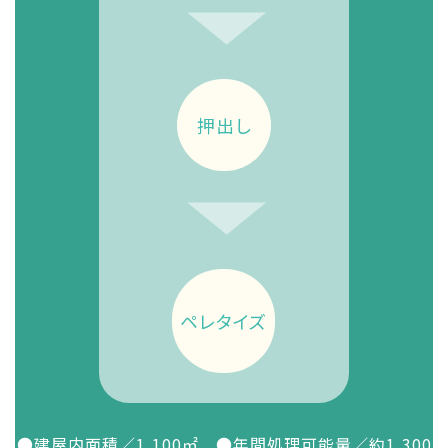
押出し
ペレタイズ
●建屋内面積／1,100㎡ ●年間処理可能量／約1,300