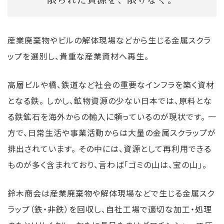
限られた資源を、限りなく。
イ
イ
錬
サ
イ
理
産業廃棄物やビルの解体現場などから生じる金属スクラ
ク
ク
事
イ
ク
を
ップを選別し、貴重な産業資材へ再生。
ル
ル
業
ク
ル
お
高層ビルや橋、鉄道など社会の重要なインフラを築く資材
事
事
ル)
事
考
となる鉄。 しかし、鉱物資源の少ない日本では、原料とな
業
業
事
業
え
る鉄鉱石を海外からの輸入に頼っているのが現状です。 一
業
の
方で、日常生活や事業活動からは大量の金属スクラップが
排出されています。 その中には、資源として再利用できる
お
ものが多く含まれており、言わば「ゴミの山は、宝の山」。
客
鈴木商会は産業廃棄物や解体現場などで生じる金属スク
様
ラップ（鉄・非鉄）を回収し、自社工場で適切な加工・処理