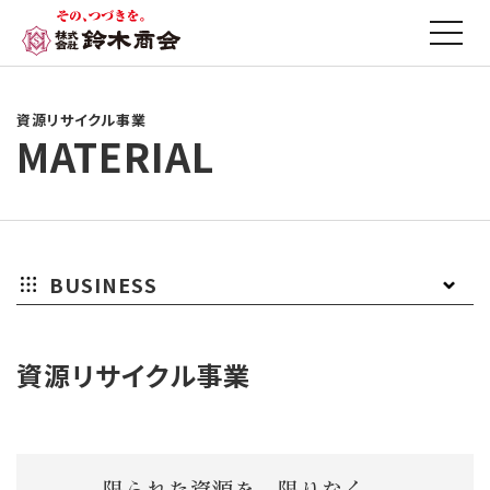
資源リサイクル事業
MATERIAL
BUSINESS
資
家
ア
ELV(自
漁
廃
資源リサイクル事業
源
電
ル
動
網
棄
リ
リ
ミ
車
リ
物
サ
サ
精
リ
サ
処