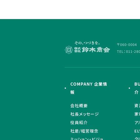
〒060-000
TEL：011-28
COMPANY 企業情
B
報
介
会社概要
資
社長メッセージ
家
役員紹介
ア
社是/経営理念
E
ク
ミッション・ビジョ