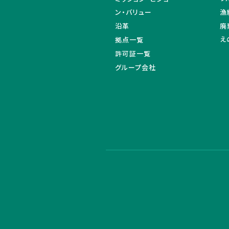
ン・バリュー
漁
沿革
廃
え
拠点一覧
許可証一覧
グループ会社