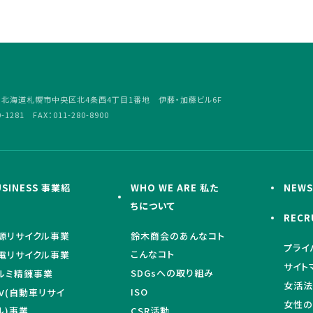
4
北海道札幌市中央区北4条西4丁目1番地 伊藤・加藤ビル6F
0-1281 FAX：011-280-8900
USINESS 事業紹
WHO WE ARE 私た
NEW
ちについて
RECR
源リサイクル事業
鈴木商会のあんなコト
プライ
こんなコト
電リサイクル事業
サイト
SDGsへの取り組み
ルミ精錬事業
女活法
ISO
LV(自動車リサイ
女性の
ル)事業
CSR活動