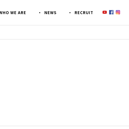
W
H
O
W
E
A
R
E
N
E
W
S
R
E
C
R
U
I
T
鈴木商会のあんなコトこんなコト
SDGsへの取り組み
SO
事業
CSR活動
EZOECO(エゾエコ)について
お客様