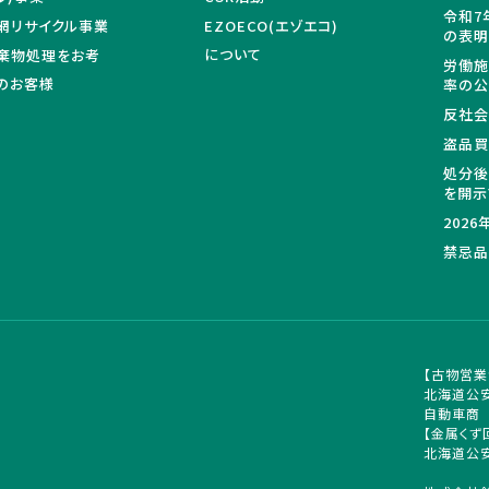
令和7
網リサイクル事業
EZOECO(エゾエコ)
の表
について
棄物処理をお考
労働施
のお客様
率の
反社会
盗品
処分後
を開示
202
禁忌品
【古物営業
北海道公安
自動車商
【金属くず
北海道公安