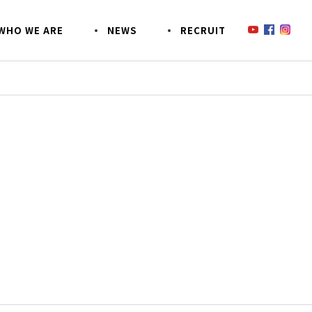
W
H
O
W
E
A
R
E
N
E
W
S
R
E
C
R
U
I
T
鈴木商会のあんなコトこんなコト
SDGsへの取り組み
SO
事業
CSR活動
EZOECO(エゾエコ)について
お客様