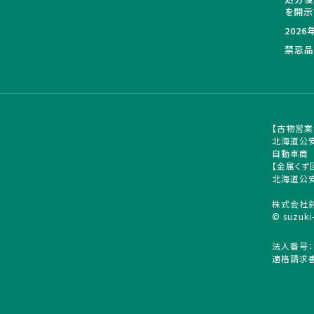
を開示
202
禁忌品
【古物営業
北海道公安
自動車商
【金属くず
北海道公安
株式会社
© suzuki
法人番号：8
適格請求書