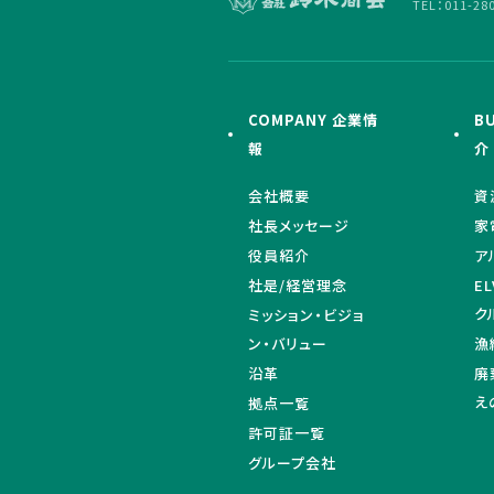
TEL：011-28
COMPANY 企業情
B
報
介
会社概要
資
社長メッセージ
家
役員紹介
ア
社是/経営理念
E
ク
ミッション・ビジョ
ン・バリュー
漁
沿革
廃
え
拠点一覧
許可証一覧
グループ会社