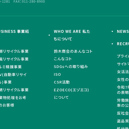
0-1281 FAX：011-280-8900
USINESS 事業紹
WHO WE ARE 私た
NEW
ちについて
RECR
源リサイクル事業
鈴木商会のあんなコト
プライ
こんなコト
電リサイクル事業
サイト
SDGsへの取り組み
ルミ精錬事業
女活法
ISO
LV(自動車リサイ
女性の
ル)事業
CSR活動
令和7
網リサイクル事業
EZOECO(エゾエコ)
の表
について
棄物処理をお考
労働施
のお客様
率の
反社会
盗品
処分後